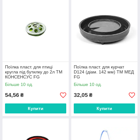
Поїлка пласт. для птиці
Поїлка пласт. для курчат
кругла під бутилку до 2л ТМ
D124 (діам. 142 мм) ТМ МЕД
КОНСЕНСУС FG
FG
Більше 10 од.
Більше 10 од.
54,56
32,05
₴
₴
Купити
Купити