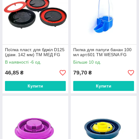
Поїлка пласт. для бджіл D125
Пилка для папуги банан 100
(діам. 142 мм) ТМ МЕД FG
мл арт.601 ТМ WESNA FG
В наявності -6 од.
Більше 10 од.
46,85
79,70
₴
₴
Купити
Купити