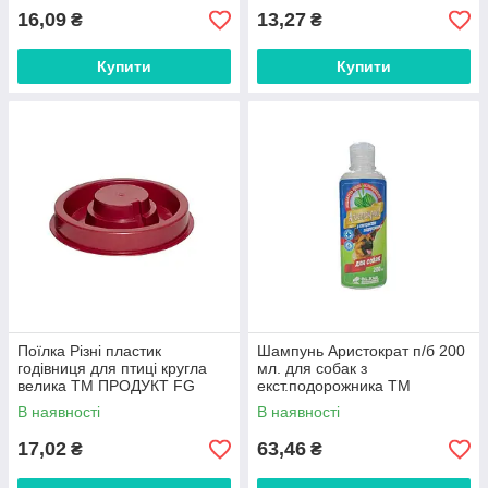
16,09
13,27
₴
₴
Купити
Купити
Поїлка Різні пластик
Шампунь Аристократ п/б 200
годівниця для птиці кругла
мл. для собак з
велика ТМ ПРОДУКТ FG
екст.подорожника ТМ
O.L.KAR FG
В наявності
В наявності
17,02
63,46
₴
₴