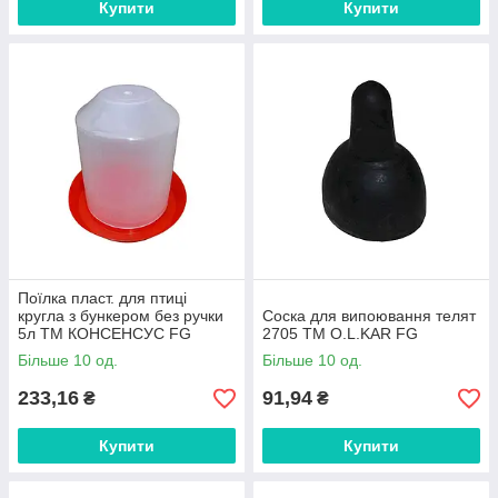
Купити
Купити
Поїлка пласт. для птиці
кругла з бункером без ручки
Соска для випоювання телят
5л ТМ КОНСЕНСУС FG
2705 ТМ O.L.KAR FG
Більше 10 од.
Більше 10 од.
233,16
91,94
₴
₴
Купити
Купити