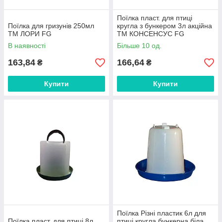
Поїлка пласт. для птиці
Поїлка для гризунів 250мл
кругла з бункером 3л акційна
ТМ ЛОРИ FG
ТМ КОНСЕНСУС FG
В наявності
Більше 10 од.
163,84
166,64
₴
₴
Купити
Купити
Поїлка Різні пластик 6л для
Поїлка пласт. для птицi 8л
птиці кругла бункерна біла