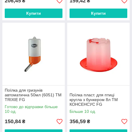
206,45
159,42
₴
₴
Купити
Купити
Поїлка для гризунів
автоматична 50мл (6051) ТМ
Поїлка пласт. для птиці
TRIXIE FG
кругла з бункером 8л ТМ
КОНСЕНСУС FG
Готово до відправки більше
10 од.
Більше 10 од.
150,84
356,59
₴
₴