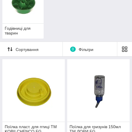
Годівниці для
тварин
Сортування
0
Фільтри
Поїлка пласт. для птицi ТМ
Поїлка для гризунів 150мл
KOBILCHENCO FG
ТМ ЛОРИ FG