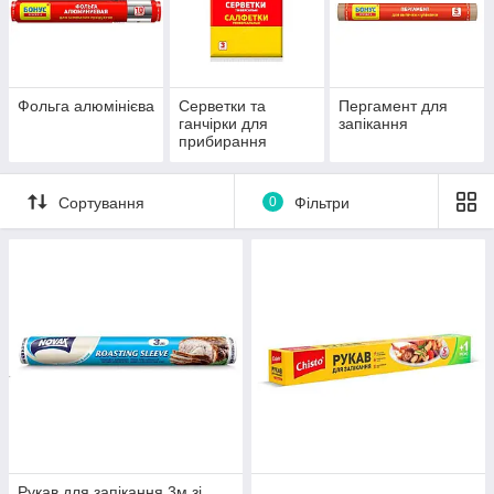
Фольга алюмінієва
Серветки та
Пергамент для
ганчірки для
запікання
прибирання
Сортування
0
Фільтри
Рукав для запікання 3м зі