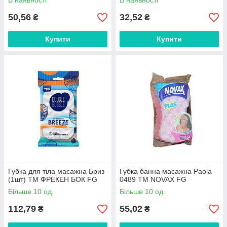
В наявності
В наявності
50,56
32,52
₴
₴
Купити
Купити
Губка для тіла масажна Бриз
Губка банна масажна Paola
(1шт) ТМ ФРЕКЕН БОК FG
0489 ТМ NOVAX FG
Більше 10 од.
Більше 10 од.
112,79
55,02
₴
₴