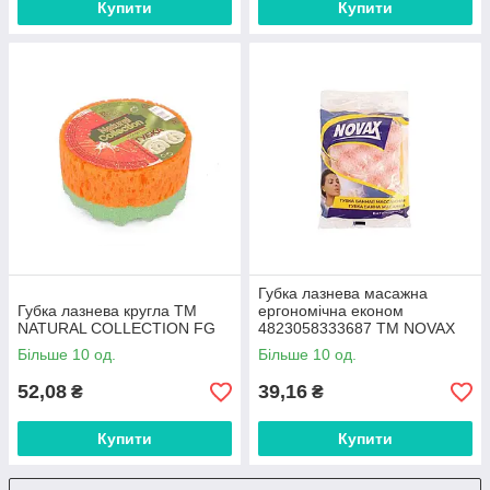
Купити
Купити
Губка лазнева масажна
Губка лазнева кругла ТМ
ергономічна економ
NATURAL COLLECTION FG
4823058333687 ТМ NOVAX
FG
Більше 10 од.
Більше 10 од.
52,08
39,16
₴
₴
Купити
Купити