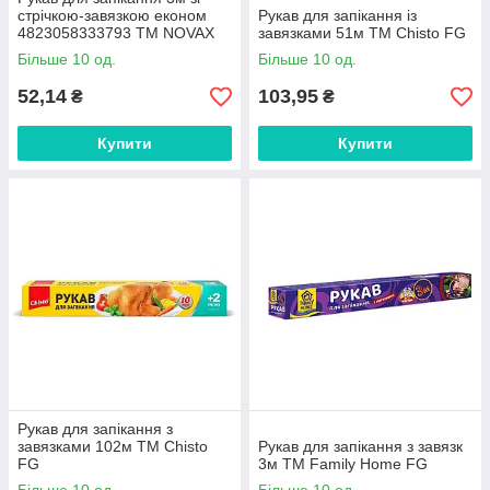
стрічкою-завязкою економ
Рукав для запікання із
4823058333793 ТМ NOVAX
завязками 51м ТМ Chisto FG
FG
Більше 10 од.
Більше 10 од.
52,14
103,95
₴
₴
Купити
Купити
Рукав для запікання з
завязками 102м ТМ Chisto
Рукав для запікання з завязк
FG
3м ТМ Family Home FG