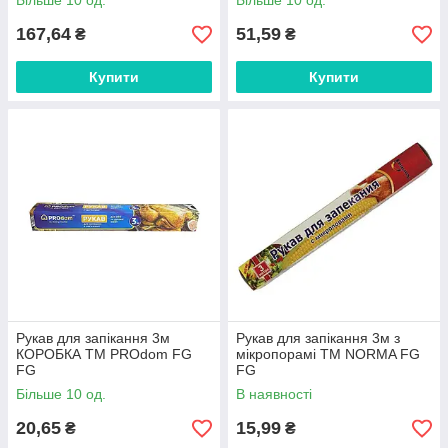
Більше 10 од.
Більше 10 од.
167,64
51,59
₴
₴
Купити
Купити
Рукав для запікання 3м
Рукав для запікання 3м з
КОРОБКА ТМ PROdom FG
мікропорамі ТМ NORMA FG
FG
FG
Більше 10 од.
В наявності
20,65
15,99
₴
₴