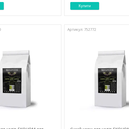
Купити
0
752772