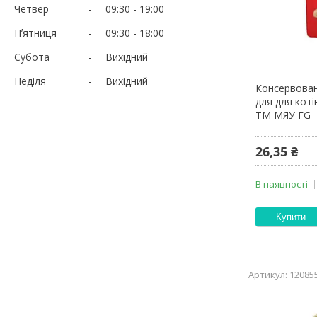
Четвер
09:30
19:00
Пʼятниця
09:30
18:00
Субота
Вихідний
Неділя
Вихідний
Консервован
для для котів
ТМ МЯУ FG
26,35 ₴
В наявності
Купити
12085