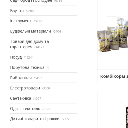
Сад-город і господині
6015
Взуття
2804
Інструмент
5919
Будівельні матеріали
3104
Товари для дому та
гарантерея
14177
Посуд
16244
Побутова техніка
2
Комбікорм 
Риболовля
5157
Електротовари
3000
Сантехніка
1097
Одяг і текстиль
5174
Дитячі товари та іграшки
7172