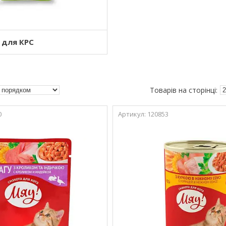
 для КРС
0
120853