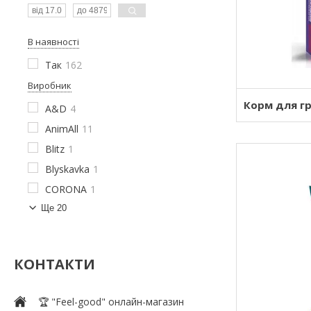
В наявності
Так
162
Виробник
Корм для гр
A&D
4
AnimAll
11
Blitz
1
Blyskavka
1
CORONA
1
Ще 20
КОНТАКТИ
🏆 "Feel-good" онлайн-магазин