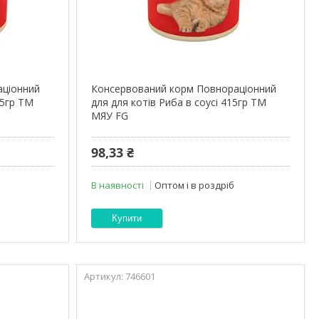
аціонний
Консервований корм Повнораціонний
15гр ТМ
для для котів Риба в соусі 415гр ТМ
МЯУ FG
98,33 ₴
В наявності
Оптом і в роздріб
Купити
746601