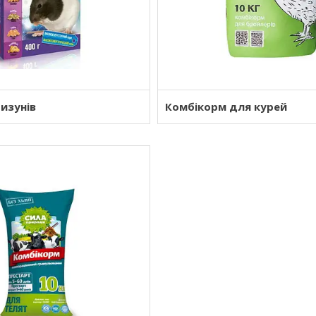
изунів
Комбікорм для курей