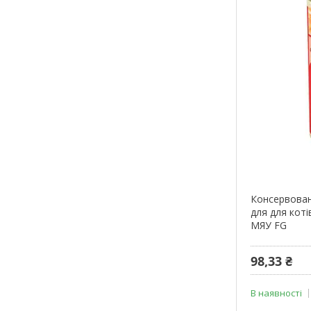
Консервован
для для коті
МЯУ FG
98,33 ₴
В наявності