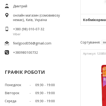
Дмитрий
онлайн магазин (сомовивозу
Кобмікорма
немає), Київ, Україна
+380 (98) 010-07-32
Viber
feelgood056@gmail.com
+380980100732
12085
ГРАФІК РОБОТИ
Понеділок
09:30
19:00
Вівторок
09:30
19:00
Середа
09:30
19:00