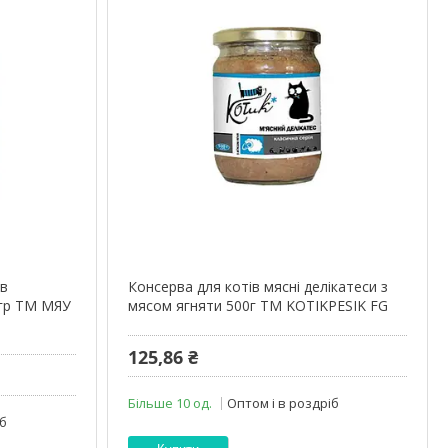
ів
Консерва для котів мясні делікатеси з
0гр ТМ МЯУ
мясом ягняти 500г ТМ KOTIKPESIK FG
125,86 ₴
Більше 10 од.
Оптом і в роздріб
іб