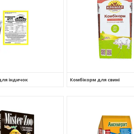
для індичок
Комбікорм для свині