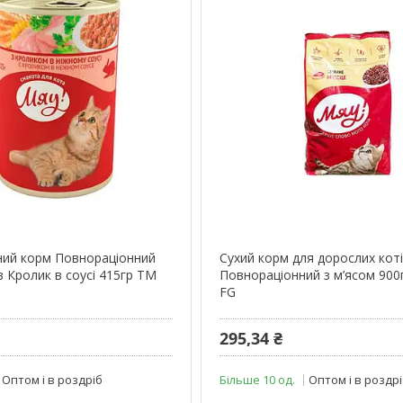
ий корм Повнораціонний
Сухий корм для дорослих кот
в Кролик в соусі 415гр ТМ
Повнораціонний з м’ясом 90
FG
295,34 ₴
Оптом і в роздріб
Більше 10 од.
Оптом і в роздр