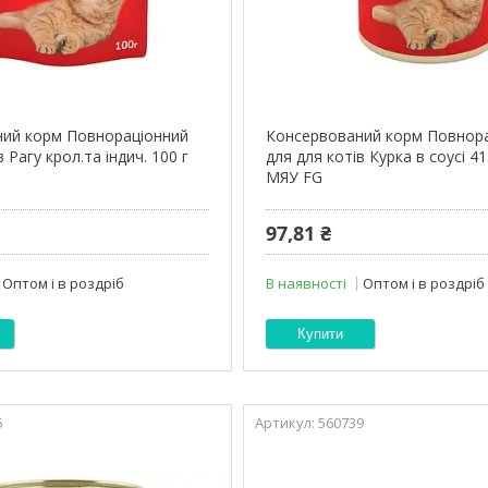
ий корм Повнораціонний
Консервований корм Повнор
 Рагу крол.та індич. 100 г
для для котів Курка в соусі 4
МЯУ FG
97,81 ₴
Оптом і в роздріб
В наявності
Оптом і в роздріб
Купити
5
560739